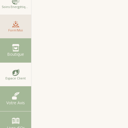
Soins Energétiques
Form'Moi
Boutique
Espace Client
Votre Avis
Livre d'Or