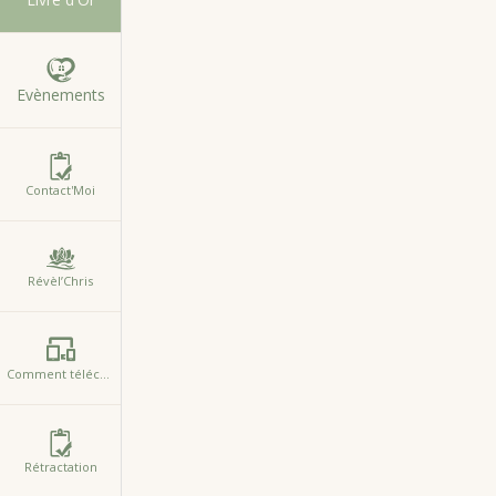
Evènements
Contact'Moi
Révèl’Chris
Formations de Massage C
Comment télécharger l'Appli
Vous souhaitez apprendre des techniques de massage reconnues,
Rétractation