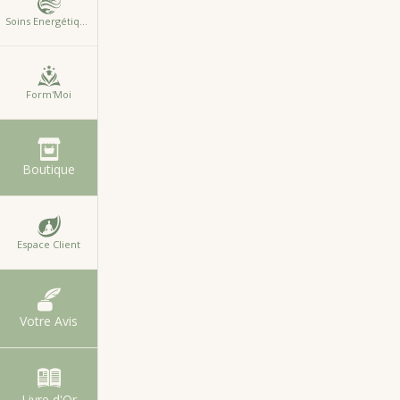
Soins Energétiques
Form'Moi
E
Boutique
Espace Client
Votre Avis
Livre d'Or