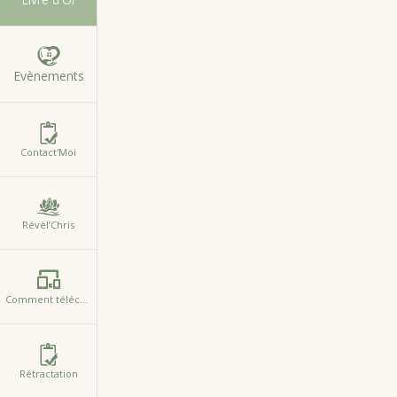
Evènements
Description détaillée
Contact'Moi
La
Carte Cadeau Surprise REVEL’MOI
est une in
Valable sur
l’ensemble des prestations REVEL’
Révèl’Chris
l’accompagnement qui lui correspond le mieux.
Massage bien-être, soin énergétique, séance d
Cette carte cadeau s’adapte à chaque moment de
Comment télécharger l'Appli
Proposée en
montant libre de 50€ à 100€
, elle
Rétractation